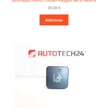
Iluminação interior Citroën Peugeot 96781445PR
30.00
€
Adicionar