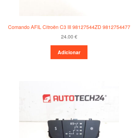
Comando AFIL Citroën C3 III 98127544ZD 9812754477
24.00
€
Adicionar