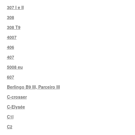
307 I e II
308
308 T9
4007
406
407
5008 eu
607
Berlingo B9 III, Parceiro III
C-crosser
C-Elysée
C1I
C2