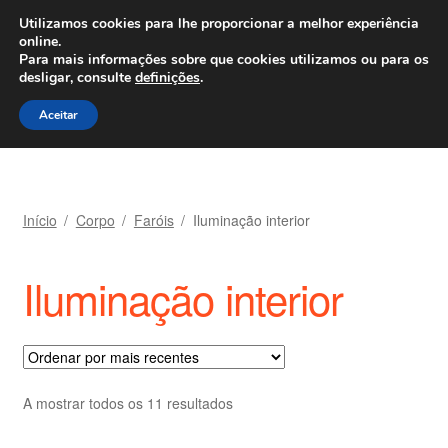
ENVIO a partir de 7 EUR
Utilizamos cookies para lhe proporcionar a melhor experiência
online.
Ligue para 800 500 626
diariamente
Para mais informações sobre que cookies utilizamos ou para os
desligar, consulte
definições
.
Ir
Saltar
Menu
Aceitar
para
para
a
o
navegação
conteúdo
Início
Início
/
Corpo
/
Faróis
/
Iluminação interior
Carrinho
Iluminação interior
Confira
Contato
Minha conta
Ordenado
A mostrar todos os 11 resultados
por
Política de Privacidade
mais