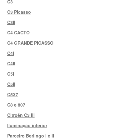
C3
C3 Picasso
C3II
C4 CACTO
C4 GRANDE PICASSO
C4I
C4II
C5I
C5II
C5X7
C8 e 807
Citroën C3 III
Iluminação interior
Parceiro Berlingo I e II