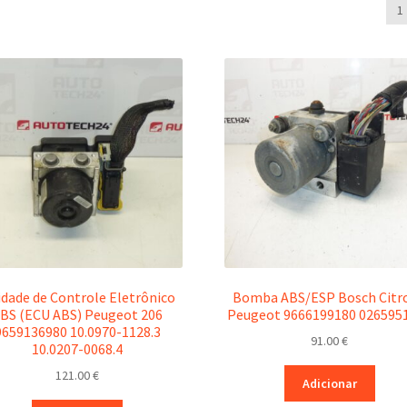
po
1
ma
re
dade de Controle Eletrônico
Bomba ABS/ESP Bosch Citr
BS (ECU ABS) Peugeot 206
Peugeot 9666199180 026595
9659136980 10.0970-1128.3
91.00
€
10.0207-0068.4
121.00
€
Adicionar