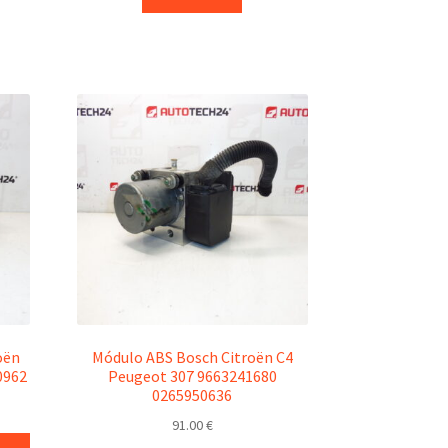
oën
Módulo ABS Bosch Citroën C4
0962
Peugeot 307 9663241680
0265950636
91.00
€