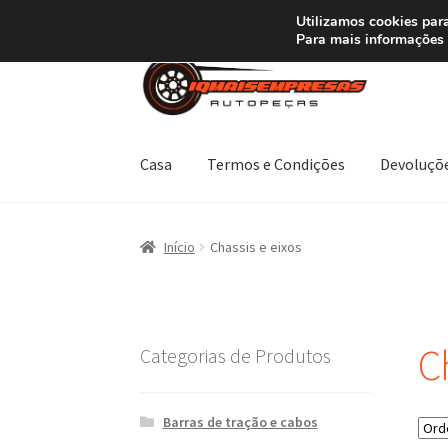
ENVIO a partir de
Utilizamos cookies para
Para mais informações 
Ir
Saltar
para
para
a
o
navegação
conteúdo
Casa
Termos e Condições
Devoluçõ
Início
Carrinho
Confira
Contato
Minha conta
Início
Chassis e eixos
Termos e Condições
Transporte
Ch
Categorias de Produtos
Barras de tração e cabos