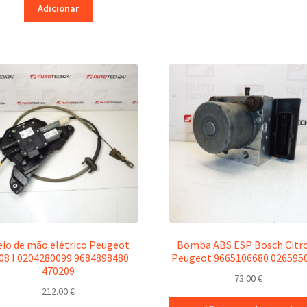
Adicionar
eio de mão elétrico Peugeot
Bomba ABS ESP Bosch Citr
08 I 0204280099 9684898480
Peugeot 9665106680 026595
470209
73.00
€
212.00
€