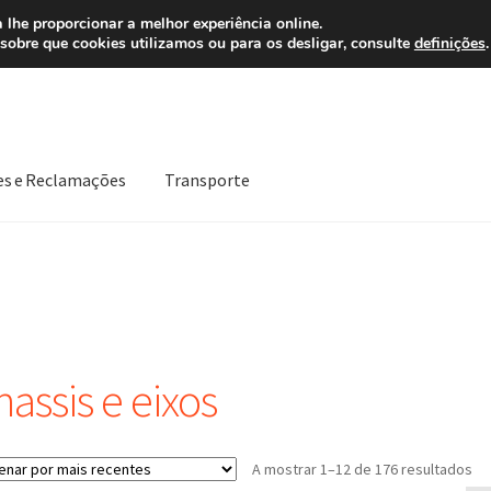
 7 EUR
Ligue pa
 lhe proporcionar a melhor experiência online.
sobre que cookies utilizamos ou para os desligar, consulte
definições
.
es e Reclamações
Transporte
Política de Privacidade
Procedimento de Reclamação
Reclamaçõe
assis e eixos
Or
A mostrar 1–12 de 176 resultados