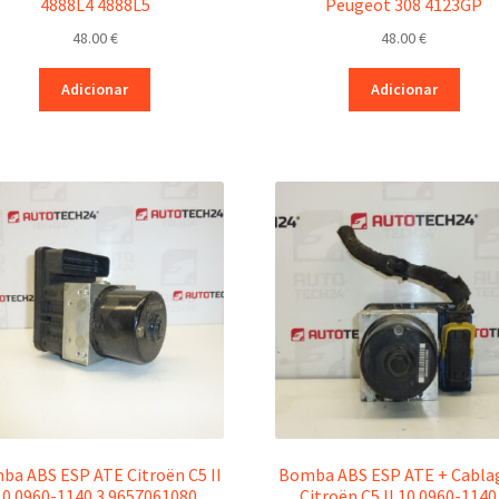
4888L4 4888L5
Peugeot 308 4123GP
48.00
€
48.00
€
Adicionar
Adicionar
ba ABS ESP ATE Citroën C5 II
Bomba ABS ESP ATE + Cabl
10.0960-1140.3 9657061080
Citroën C5 II 10.0960-1140