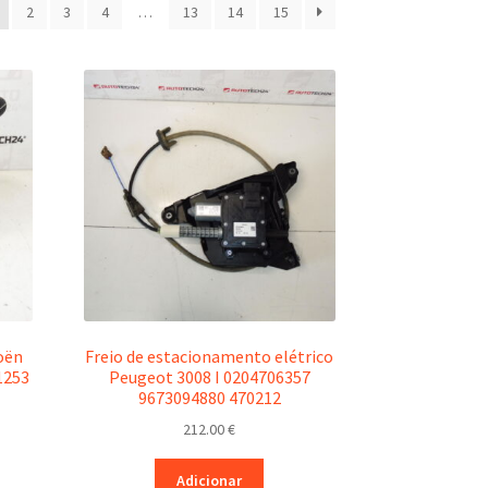
r
2
3
4
…
13
14
15
is
centes
oën
Freio de estacionamento elétrico
1253
Peugeot 3008 I 0204706357
9673094880 470212
212.00
€
Adicionar