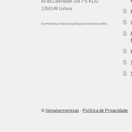
Av da Liberdade 258 7ºE #132
1250149 Lisboa
(o endereço não é usado para reclamações)
©
Iqmaisempresas
-
Política de Privacidade