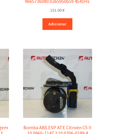
9665736080 0265950659 4541HE
151.00
€
Adicionar
agem
Bomba ABS ESP ATE Citroën C5 II
.3
10.0960-1147.3 10.0206-0189.4