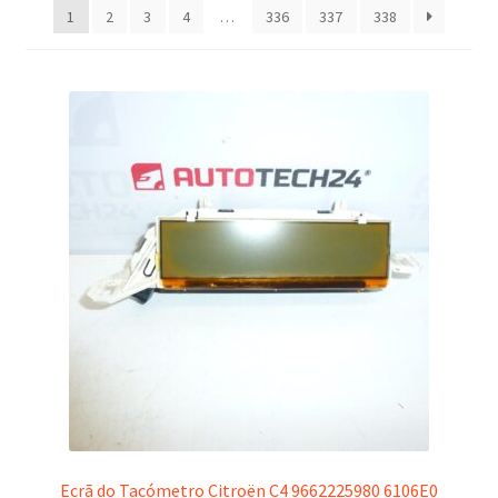
1
2
3
4
…
336
337
338
recentes
Procedimento de Reclamação
Reclamações
Termos e Condições
Transporte
Ecrã do Tacómetro Citroën C4 9662225980 6106E0