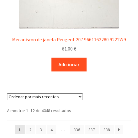
Mecanismo de janela Peugeot 207 9661162280 9222W9
61.00
€
Adicionar
Ordenado
A mostrar 1–12 de 4048 resultados
por
mais
1
2
3
4
…
336
337
338
recentes