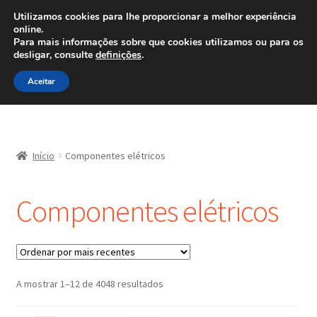
ENVIO a partir de 7 EUR
Utilizamos cookies para lhe proporcionar a melhor experiência
online.
Ligue para 800 500 626
Para mais informações sobre que cookies utilizamos ou para os
diariamente
desligar, consulte
definições
.
Ir
Saltar
Menu
Aceitar
para
para
a
o
navegação
conteúdo
Início
Início
Componentes elétricos
Carrinho
Componentes elétricos
Confira
Contato
Minha conta
Ordenado
A mostrar 1–12 de 4048 resultados
por
mais
Política de Privacidade