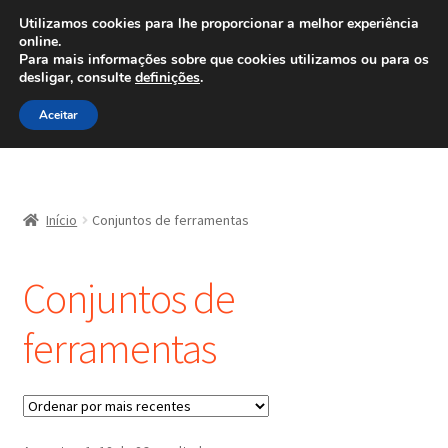
ENVIO a partir de 7 EUR
Utilizamos cookies para lhe proporcionar a melhor experiência
online.
Ligue para 800 500 626
Para mais informações sobre que cookies utilizamos ou para os
diariamente
desligar, consulte
definições
.
Ir
Saltar
Menu
Aceitar
para
para
a
o
navegação
conteúdo
Início
Início
Conjuntos de ferramentas
Carrinho
Conjuntos de
Confira
ferramentas
Contato
Minha conta
Política de Privacidade