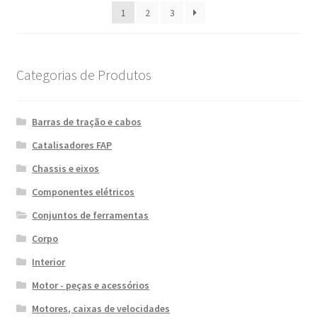
1
2
3
recentes
Categorias de Produtos
Barras de tração e cabos
Catalisadores FAP
Chassis e eixos
Componentes elétricos
Conjuntos de ferramentas
Corpo
Interior
Motor - peças e acessórios
Motores, caixas de velocidades