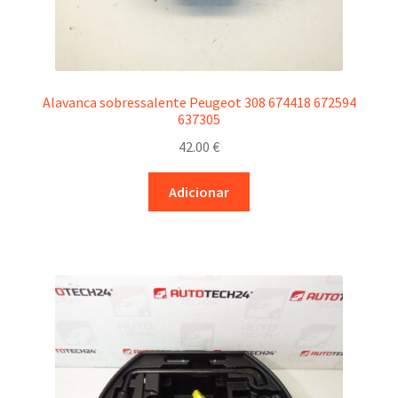
Alavanca sobressalente Peugeot 308 674418 672594
637305
42.00
€
Adicionar