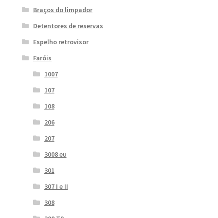
Braços do limpador
Detentores de reservas
Espelho retrovisor
Faróis
1007
107
108
206
207
3008 eu
301
307 I e II
308