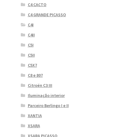
C4 CACTO
C4 GRANDE PICASSO
C4I
C4II
C5I
C5II
C5X7
C8 e 807
Citroën C3 III
Iluminação interior
Parceiro Berlingo I e II
XANTIA
XSARA
XSARA PICASSO