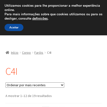
ENVIO a partir de 7 EUR
Utilizamos cookies para lhe proporcionar a melhor experiência
online.
Ligue para 800 500 626
Para mais informações sobre que cookies utilizamos ou para os
diariamente
desligar, consulte
definições
.
Ir
Saltar
Menu
Aceitar
para
para
a
o
navegação
conteúdo
Início
Início
Corpo
Faróis
C4I
Carrinho
C4I
Confira
Contato
Minha conta
Ordenado
A mostrar 1–12 de 19 resultados
por
mais
Política de Privacidade