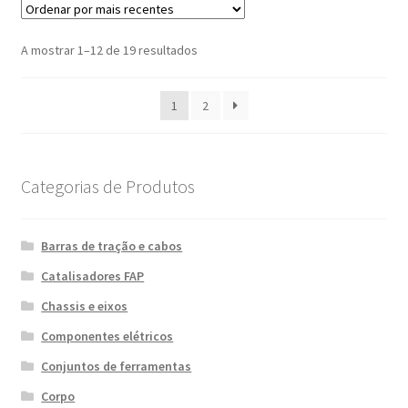
Ordenado
A mostrar 1–12 de 19 resultados
por
mais
1
2
recentes
Categorias de Produtos
Barras de tração e cabos
Catalisadores FAP
Chassis e eixos
Componentes elétricos
Conjuntos de ferramentas
Corpo