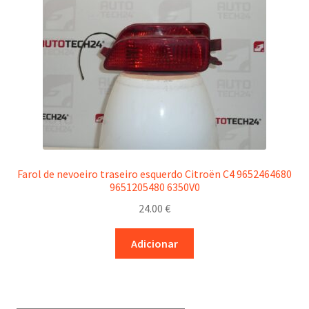
Farol de nevoeiro traseiro esquerdo Citroën C4 9652464680
9651205480 6350V0
24.00
€
Adicionar