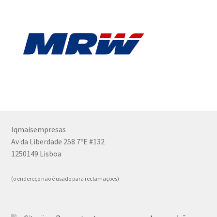
Iqmaisempresas
Av da Liberdade 258 7ºE #132
1250149 Lisboa
(o endereço não é usado para reclamações)