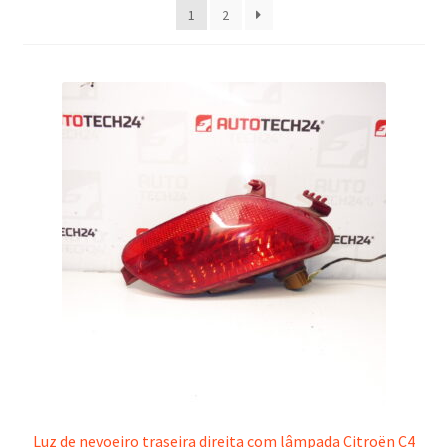
1
2
recentes
Procedimento de Reclamação
Reclamações
Termos e Condições
Transporte
Luz de nevoeiro traseira direita com lâmpada Citroën C4