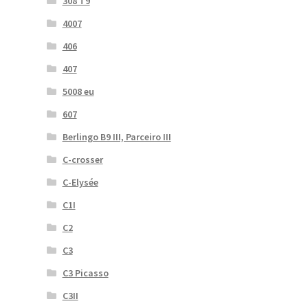
308 T9
4007
406
407
5008 eu
607
Berlingo B9 III, Parceiro III
C-crosser
C-Elysée
C1I
C2
C3
C3 Picasso
C3II