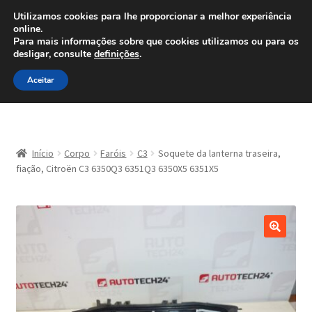
ENVIO a partir de 7 EUR
Utilizamos cookies para lhe proporcionar a melhor experiência
online.
Ligue para 800 500 626
Para mais informações sobre que cookies utilizamos ou para os
diariamente
desligar, consulte
definições
.
Ir
Saltar
Menu
Aceitar
para
para
a
o
navegação
conteúdo
Início
Início
Corpo
Faróis
C3
Soquete da lanterna traseira,
Carrinho
fiação, Citroën C3 6350Q3 6351Q3 6350X5 6351X5
Confira
Contato
Minha conta
Política de Privacidade