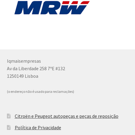
Iqmaisempresas
Av da Liberdade 258 7ºE #132
1250149 Lisboa
(o endereço não é usado para reclamações)
Citroën e Peugeot autopeças e peças de reposição
Política de Privacidade