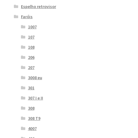
Espelho retrovisor
Faróis
1007
107
108
206
207
3008 eu
301
307 I e II
308
308 T9
4007