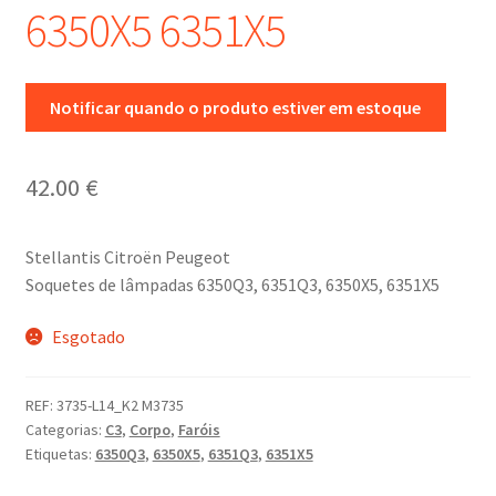
6350X5 6351X5
Notificar quando o produto estiver em estoque
42.00
€
Stellantis Citroën Peugeot
Soquetes de lâmpadas 6350Q3, 6351Q3, 6350X5, 6351X5
Esgotado
REF:
3735-L14_K2 M3735
Categorias:
C3
,
Corpo
,
Faróis
Etiquetas:
6350Q3
,
6350X5
,
6351Q3
,
6351X5