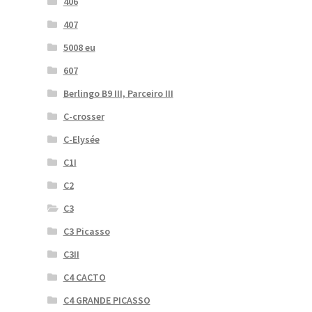
406
407
5008 eu
607
Berlingo B9 III, Parceiro III
C-crosser
C-Elysée
C1I
C2
C3
C3 Picasso
C3II
C4 CACTO
C4 GRANDE PICASSO