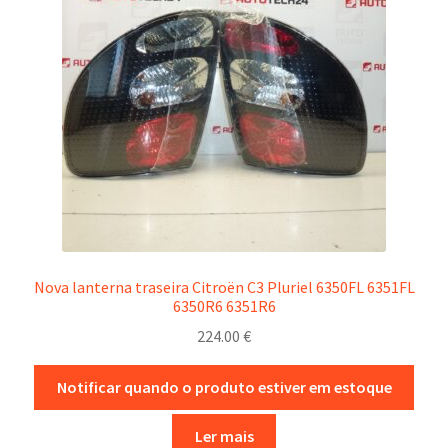
Nova lanterna traseira Citroën C3 Pluriel 6350FL 6351FL
6350R6 6351R6
224.00
€
Notificar quando o produto estiver em estoque
Ler mais