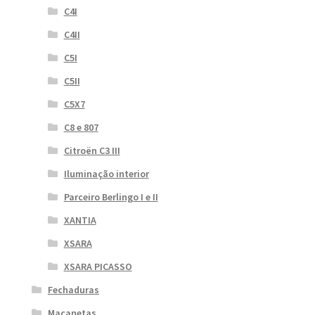
C4I
C4II
C5I
C5II
C5X7
C8 e 807
Citroën C3 III
Iluminação interior
Parceiro Berlingo I e II
XANTIA
XSARA
XSARA PICASSO
Fechaduras
Maçanetas