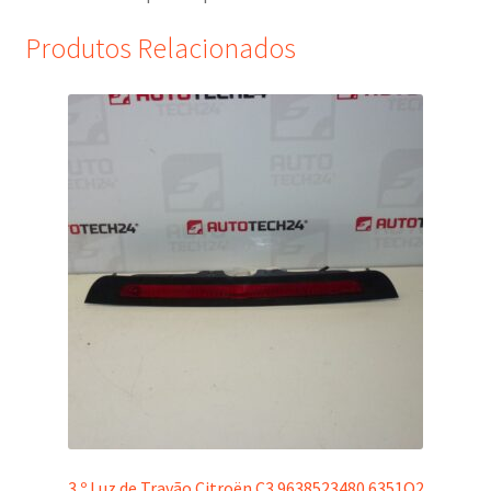
Produtos Relacionados
3.º Luz de Travão Citroën C3 9638523480 6351Q2