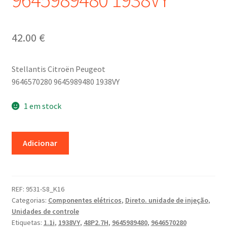
42.00
€
Stellantis Citroën Peugeot
9646570280 9645989480 1938VY
1 em stock
Quantidade
Adicionar
de
Unidade
de
Controlo
REF:
9531-S8_K16
Categorias:
Componentes elétricos
,
Direto. unidade de injeção
,
IAW
Unidades de controle
48P2.7H
Etiquetas:
1.1i
,
1938VY
,
48P2.7H
,
9645989480
,
9646570280
9646570280