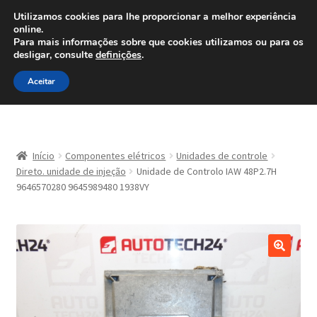
ENVIO a partir de 7 EUR
Utilizamos cookies para lhe proporcionar a melhor experiência
online.
Ligue para 800 500 626
Para mais informações sobre que cookies utilizamos ou para os
diariamente
desligar, consulte
definições
.
Ir
Saltar
Menu
Aceitar
para
para
a
o
navegação
conteúdo
Início
Início
Componentes elétricos
Unidades de controle
Carrinho
Direto. unidade de injeção
Unidade de Controlo IAW 48P2.7H
9646570280 9645989480 1938VY
Confira
Contato
Minha conta
Política de Privacidade