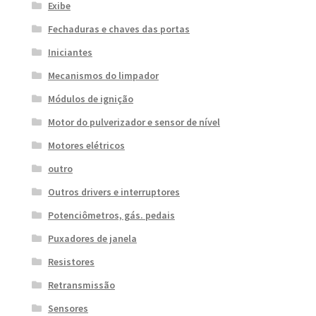
Exibe
Fechaduras e chaves das portas
Iniciantes
Mecanismos do limpador
Módulos de ignição
Motor do pulverizador e sensor de nível
Motores elétricos
outro
Outros drivers e interruptores
Potenciômetros, gás. pedais
Puxadores de janela
Resistores
Retransmissão
Sensores