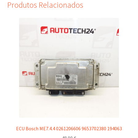
Produtos Relacionados
ECU Bosch ME7.4.4 0261206606 9653702380 194063
48.00
€