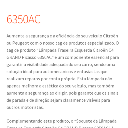
6350AC
Procedimento de Reclamação
Reclamações
Aumente a segurança e a eficiência do seu veículo Citroën
ou Peugeot com o nosso tag de produtos especializado. O
Termos e Condições
tag de produto “Lâmpada Traseira Esquerda Citroën C4
GRAND Picasso 6350AC” é um componente essencial para
Transporte
garantir a visibilidade adequada do seu carro, sendo uma
solução ideal para automecanicos e entusiastas que
realizam reparos por conta própria. Esta lâmpada não
apenas melhora a estética do seu veículo, mas também
aumenta a segurança ao dirigir, pois garante que os sinais
de parada e de direção sejam claramente visíveis para
outros motoristas.
Complementando este produto, o “Soquete da Lâmpada
Traseira Esquerda Citroën C4 GRAND Picasso 6350AC” é