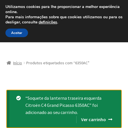
ENVIO a partir de 7 EUR
Utilizamos cookies para lhe proporcionar a melhor experiência
online.
Ligue para 800 500 626
Para mais informações sobre que cookies utilizamos ou para os
diariamente
desligar, consulte
definições
.
Ir
Saltar
Menu
Aceitar
para
para
a
o
navegação
conteúdo
Início
Início
Produtos etiquetados com “6350AC”
Carrinho
Confira
Contato
“Soquete da lanterna traseira esquerda
Citroën C4 Grand Picasso 6350AC” foi
adicionado ao seu carrinho.
Minha conta
Ver carrinho
Política de Privacidade