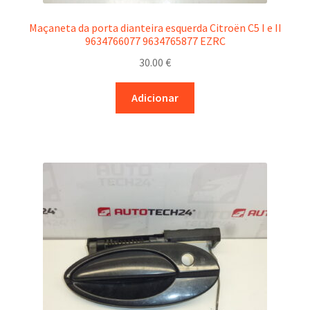
Maçaneta da porta dianteira esquerda Citroën C5 I e II
9634766077 9634765877 EZRC
30.00
€
Adicionar