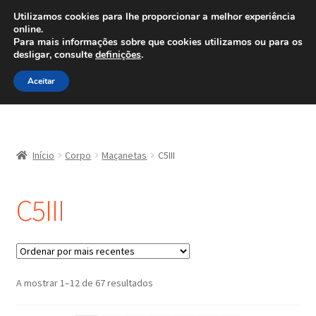
ENVIO a partir de 7 EUR
Utilizamos cookies para lhe proporcionar a melhor experiência
online.
Ligue para 800 500 626
Para mais informações sobre que cookies utilizamos ou para os
diariamente
desligar, consulte
definições
.
Ir
Saltar
Menu
Aceitar
para
para
a
o
navegação
conteúdo
Início
Início
Corpo
Maçanetas
C5III
Carrinho
C5III
Confira
Contato
Minha conta
Ordenado
A mostrar 1–12 de 67 resultados
por
mais
Política de Privacidade