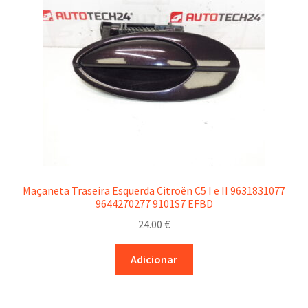
Maçaneta Traseira Esquerda Citroën C5 I e II 9631831077
9644270277 9101S7 EFBD
24.00
€
Adicionar