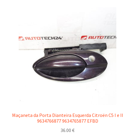
Maçaneta da Porta Dianteira Esquerda Citroën C5 I e II
9634766877 9634765877 EFBD
36.00
€