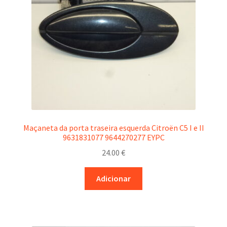
Maçaneta da porta traseira esquerda Citroën C5 I e II
9631831077 9644270277 EYPC
24.00
€
Adicionar