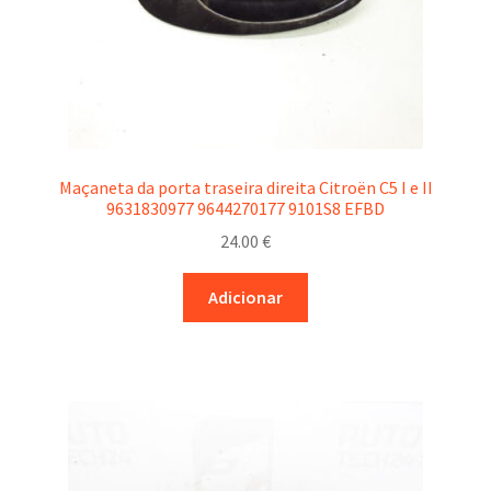
Maçaneta da porta traseira direita Citroën C5 I e II
9631830977 9644270177 9101S8 EFBD
24.00
€
Adicionar