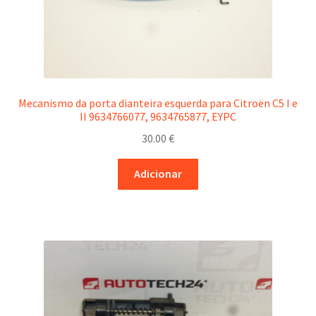
Mecanismo da porta dianteira esquerda para Citroën C5 I e
II 9634766077, 9634765877, EYPC
30.00
€
Adicionar