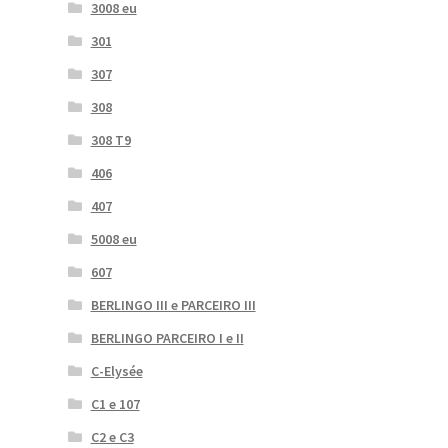
3008 eu
301
307
308
308 T9
406
407
5008 eu
607
BERLINGO III e PARCEIRO III
BERLINGO PARCEIRO I e II
C-Elysée
C1 e 107
C2 e C3