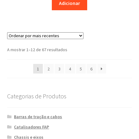
Adicionar
Ordenado
A mostrar 1–12 de 67 resultados
por
mais
1
2
3
4
5
6
recentes
Categorias de Produtos
Barras de tração e cabos
Catalisadores FAP
Chassis e eixos