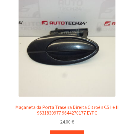
Maçaneta da Porta Traseira Direita Citroën C5 I e II
9631830977 9644270177 EYPC
24.00
€