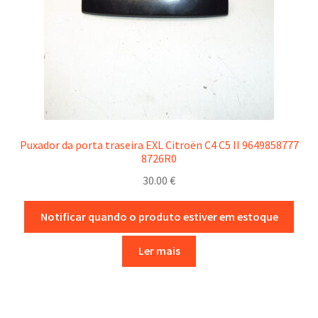
Puxador da porta traseira EXL Citroën C4 C5 II 9649858777
8726R0
30.00
€
Notificar quando o produto estiver em estoque
Ler mais