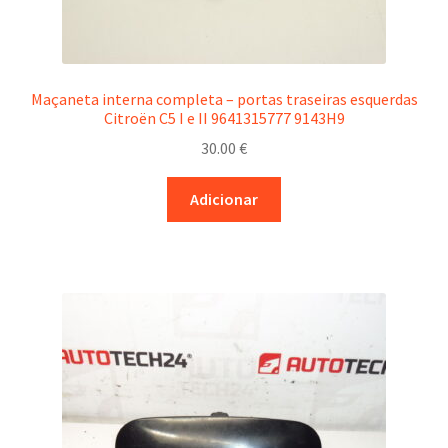
Maçaneta interna completa – portas traseiras esquerdas
Citroën C5 I e II 9641315777 9143H9
30.00
€
Adicionar