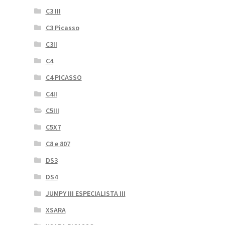
C3 III
C3 Picasso
C3II
C4
C4 PICASSO
C4II
C5III
C5X7
C8 e 807
DS3
DS4
JUMPY III ESPECIALISTA III
XSARA