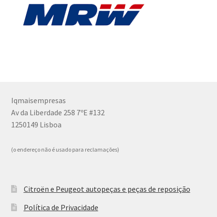
Iqmaisempresas
Av da Liberdade 258 7ºE #132
1250149 Lisboa
(o endereço não é usado para reclamações)
Citroën e Peugeot autopeças e peças de reposição
Política de Privacidade