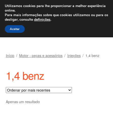
ENVIO a partir de 7 EUR
Utilizamos cookies para lhe proporcionar a melhor experiência
online.
Ligue para 800 500 626
diariamente
Para mais informações sobre que cookies utilizamos ou para os
desligar, consulte
definições
.
Ir
Saltar
Menu
Aceitar
para
para
a
o
navegação
conteúdo
Início
Início
/
Motor - peças e acessórios
/
Injeções
/
1,4 benz
Carrinho
1,4 benz
Confira
Contato
Minha conta
Apenas um resultado
Política de Privacidade