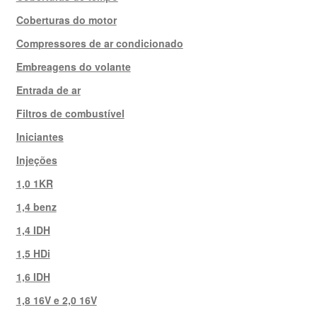
Coberturas do motor
Compressores de ar condicionado
Embreagens do volante
Entrada de ar
Filtros de combustível
Iniciantes
Injeções
1,0 1KR
1,4 benz
1,4 IDH
1,5 HDi
1,6 IDH
1,8 16V e 2,0 16V