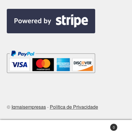
©
Iqmaisempresas
-
Política de Privacidade
0
Pesquisar
Pesquisa