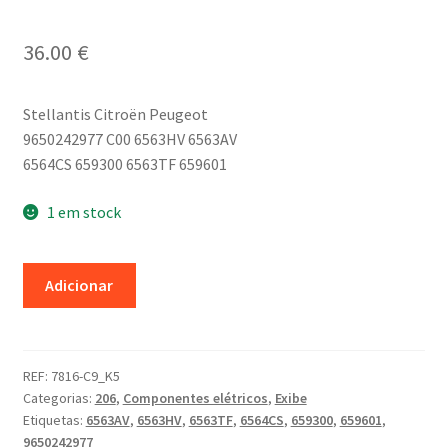
36.00
€
Stellantis Citroën Peugeot
9650242977 C00 6563HV 6563AV
6564CS 659300 6563TF 659601
1 em stock
Quantidade
Adicionar
de
Display
do
rádio
REF:
7816-C9_K5
Categorias:
206
,
Componentes elétricos
,
Exibe
Peugeot
Etiquetas:
6563AV
,
6563HV
,
6563TF
,
6564CS
,
659300
,
659601
,
206
9650242977