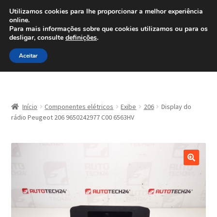
ENVIO a partir de 7 EUR
Utilizamos cookies para lhe proporcionar a melhor experiência
online.
Ligue para 800 500 626
Para mais informações sobre que cookies utilizamos ou para os
diariamente
desligar, consulte
definições
.
Ir
Saltar
Menu
Aceitar
para
para
a
o
navegação
conteúdo
Início
Início
Componentes elétricos
Exibe
206
Display do
Carrinho
rádio Peugeot 206 9650242977 C00 6563HV
Confira
Contato
Minha conta
Política de Privacidade