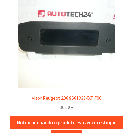
Visor Peugeot 206 96613334XT F00
36.00
€
Notificar quando o produto estiver em estoque