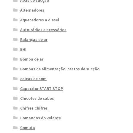
Abas de sucção
Alternadores
Aquecedores a diesel
Auto-rádios e acessórios
Balanças de ar
BHI
Bomba de ar
Bombas de alimentação, cestos de sucção
caixas de som
Capacitor START STOP
Chicotes de cabos
Chifres Chifres
Comandos do volante
Comuta