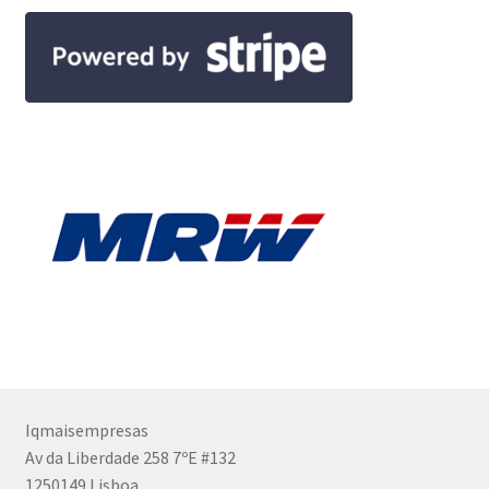
Iqmaisempresas
Av da Liberdade 258 7ºE #132
1250149 Lisboa