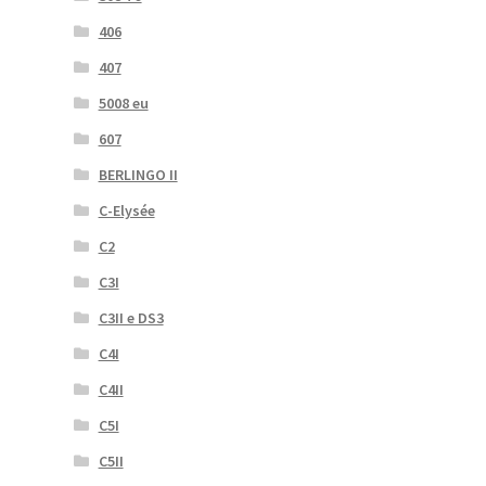
406
407
5008 eu
607
BERLINGO II
C-Elysée
C2
C3I
C3II e DS3
C4I
C4II
C5I
C5II