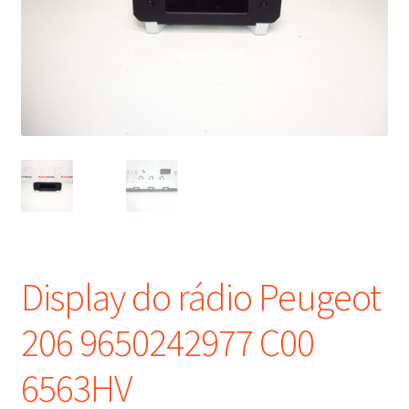
Procedimento de Reclamação
Reclamações
Termos e Condições
Transporte
Display do rádio Peugeot
206 9650242977 C00
6563HV