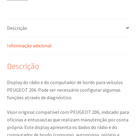
9650242977
C00
6563HV
Descrição
Informação adicional
Descrição
Display do rádio e do computador de bordo para veículos
PEUGEOT 206. Pode ser necessário configurar algumas
funções através de diagnóstico.
Visor original compatível com PEUGEOT 206, indicado para
oficinas e entusiastas que realizam manutenção por conta
própria. Este display apresenta os dados do rádio e do
computador de bordo (consumo, autonomia, relógio e