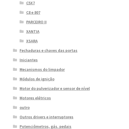
C5X7
C8 e 807
PARCEIRO II
XANTIA
XSARA
Fechaduras e chaves das portas
Iniciantes
Mecanismos do limpador
Módulos de ignição
Motor do pulverizador e sensor de nível
Motores elétricos
outro
Outros drivers e interruptores
Potenciômetros, gás. pedais