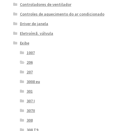
Controladores de ventilador
Controles de aquecimento do ar condicionado
Driver de janela
Eletroímã. válvula
Exibe
1007
206
207
3008 eu
301
307 I
307II
308
308 T9