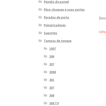
Painéis do painel
Pára-choques e suas partes
Paradas de porta
Desc
Pulverizadores
Info
Suportes
Tampas de tanque
1007
206
207
3008
301
307
308
308 T9