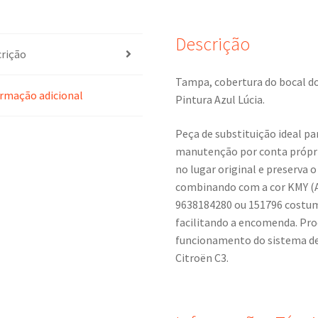
Descrição
rição
Tampa, cobertura do bocal do
rmação adicional
Pintura Azul Lúcia.
Peça de substituição ideal pa
manutenção por conta própri
no lugar original e preserva 
combinando com a cor KMY (A
9638184280 ou 151796 costum
facilitando a encomenda. Prod
funcionamento do sistema de
Citroën C3.