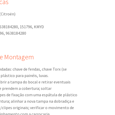
cas
 (Citroën)
9638184280, 151796, KMYD
96, 9638184280
e Montagem
das: chave de fendas, chave Torx (se
 plástico para painéis, luvas.
rir a tampa do bocal e retirar eventuais
e prendem a cobertura; soltar
pes de fixação com uma espátula de plástico
intura; alinhar a nova tampa na dobradiça e
/clipes originais; verificar o movimento de
alinhamento com a carroçaria.