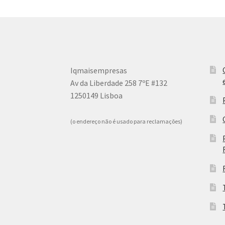
Iqmaisempresas
Av da Liberdade 258 7ºE #132
1250149 Lisboa
(o endereço não é usado para reclamações)