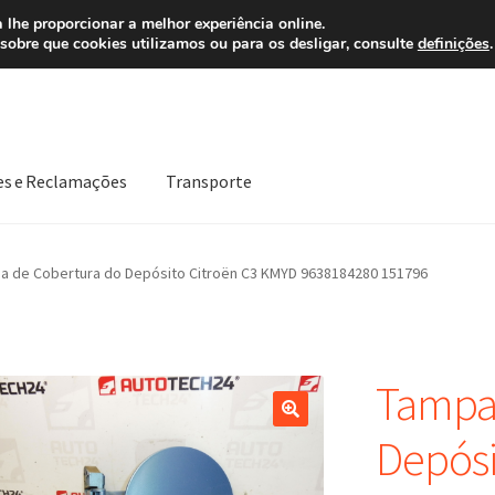
 7 EUR
Ligue pa
 lhe proporcionar a melhor experiência online.
sobre que cookies utilizamos ou para os desligar, consulte
definições
.
es e Reclamações
Transporte
Política de Privacidade
Procedimento de Reclamação
Reclamaçõe
a de Cobertura do Depósito Citroën C3 KMYD 9638184280 151796
Tampa 
Depósi