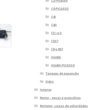
C3 Picasso
C4 PICASSO
C4I
C4II
C5 I e II
C5X7
C8 e 807
XSARA
XSARA PICASSO
Tanques de expansão
Vidro
Interior
Motor - peças e acessórios
Motores, caixas de velocidades