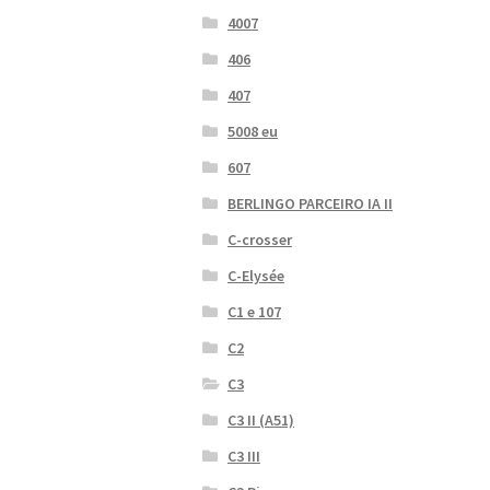
4007
406
407
5008 eu
607
BERLINGO PARCEIRO IA II
C-crosser
C-Elysée
C1 e 107
C2
C3
C3 II (A51)
C3 III