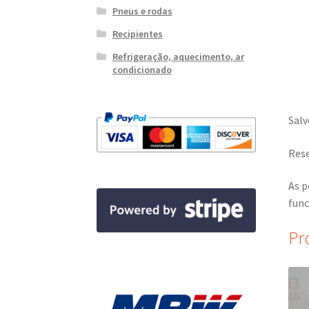
Pneus e rodas
Recipientes
Refrigeração, aquecimento, ar
condicionado
Salv
Rese
As p
func
Pr