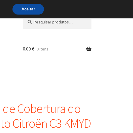
ra 800 500 626
diariamente
Aceitar
Pesquisar
Pesquisa
por:
0.00
€
0 itens
s
de Cobertura do
to Citroën C3 KMYD