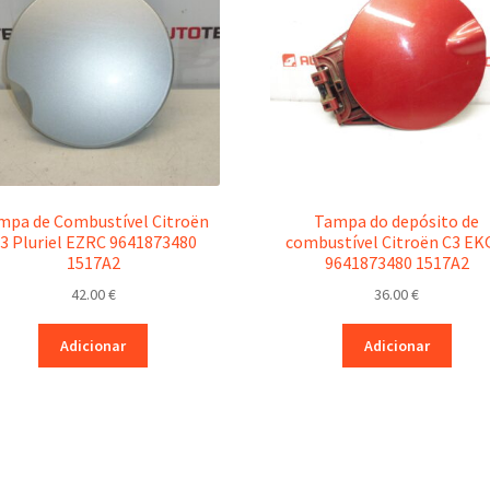
mpa de Combustível Citroën
Tampa do depósito de
3 Pluriel EZRC 9641873480
combustível Citroën C3 E
1517A2
9641873480 1517A2
42.00
€
36.00
€
Adicionar
Adicionar