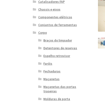
Catalisadores FAP
Chassis e eixos
Componentes elétricos
Conjuntos de ferramentas
Corpo
Braços do limpador
Detentores de reservas
Espelho retrovisor
Faróis
Fechaduras
Maçanetas
Maçanetas das portas
traseiras
Molduras de porta