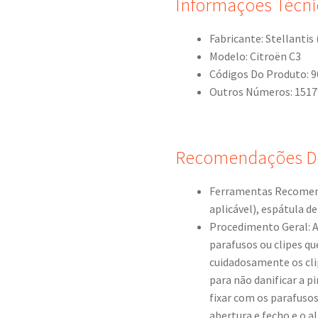
Informações Técni
Fabricante: Stellantis
Modelo: Citroën C3
Códigos Do Produto: 
Outros Números: 1517
Recomendações D
Ferramentas Recomenda
aplicável), espátula de
Procedimento Geral: Ab
parafusos ou clipes qu
cuidadosamente os cli
para não danificar a p
fixar com os parafusos
abertura e fecho e o 