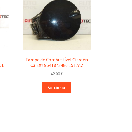
Tampa de Combustível Citroën
KQD
C3 EXY 9641873480 1517A2
42.00
€
Adicionar