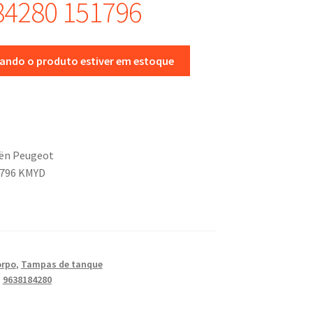
84280 151796
uando o produto estiver em estoque
oën Peugeot
1796 KMYD
orpo
,
Tampas de tanque
,
9638184280