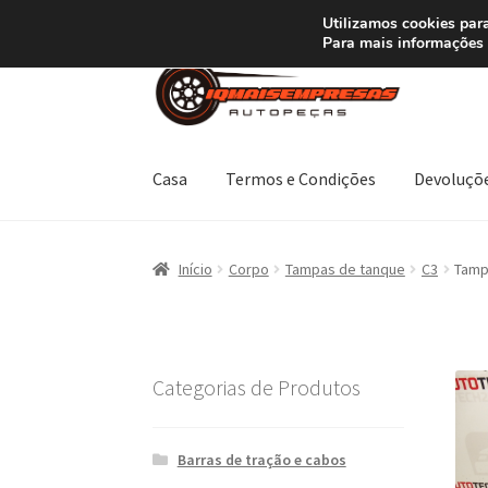
ENVIO a partir de
Utilizamos cookies para
Para mais informações 
Ir
Saltar
para
para
a
o
navegação
conteúdo
Casa
Termos e Condições
Devoluçõ
Início
Carrinho
Confira
Contato
Minha conta
Início
Corpo
Tampas de tanque
C3
Tamp
Termos e Condições
Transporte
Categorias de Produtos
Barras de tração e cabos