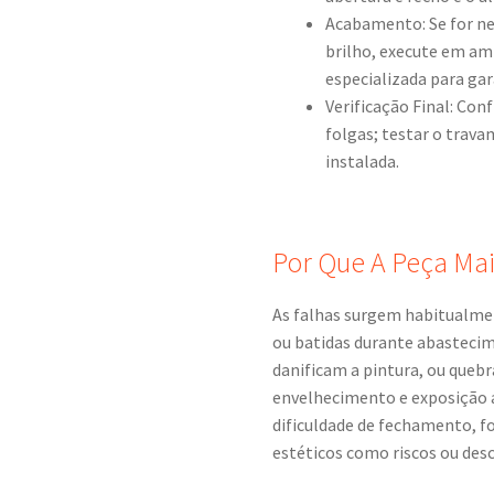
Acabamento: Se for nec
brilho, execute em am
especializada para ga
Verificação Final: Con
folgas; testar o trav
instalada.
Por Que A Peça M
As falhas surgem habitualme
ou batidas durante abastecim
danificam a pintura, ou quebr
envelhecimento e exposição 
dificuldade de fechamento, fo
estéticos como riscos ou des