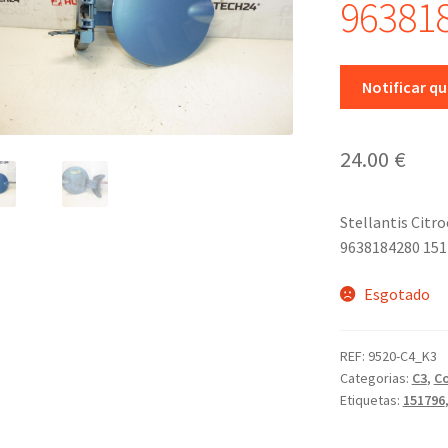
96381
Notificar q
24.00
€
Stellantis Citr
9638184280 15
Esgotado
REF:
9520-C4_K3
Categorias:
C3
,
C
Etiquetas:
151796