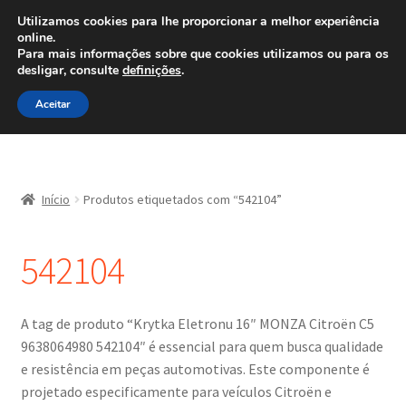
ENVIO a partir de 7 EUR
Utilizamos cookies para lhe proporcionar a melhor experiência
online.
Ligue para 800 500 626
Para mais informações sobre que cookies utilizamos ou para os
diariamente
desligar, consulte
definições
.
Ir
Saltar
Menu
Aceitar
para
para
a
o
navegação
conteúdo
Início
Início
Produtos etiquetados com “542104”
Carrinho
542104
Confira
Contato
A tag de produto “Krytka Eletronu 16″ MONZA Citroën C5
9638064980 542104″ é essencial para quem busca qualidade
Minha conta
e resistência em peças automotivas. Este componente é
projetado especificamente para veículos Citroën e
Política de Privacidade