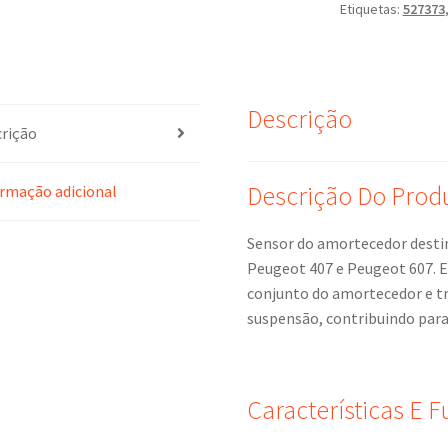
Etiquetas:
527373
607
9628231680
527373
Descrição
rição
Descrição Do Prod
rmação adicional
Sensor do amortecedor destin
Peugeot 407 e Peugeot 607. E
conjunto do amortecedor e tr
suspensão, contribuindo para 
Características E 