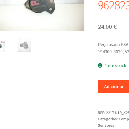
96282
24.00
€
Peça usada PSA 
194300-3020, 5
1 em stock
Quantidade
Adicionar
de
Sensor
Do
Amortecedor
REF:
2217-N19_K2
Categorias:
Compo
Peugeot
Sensores
407