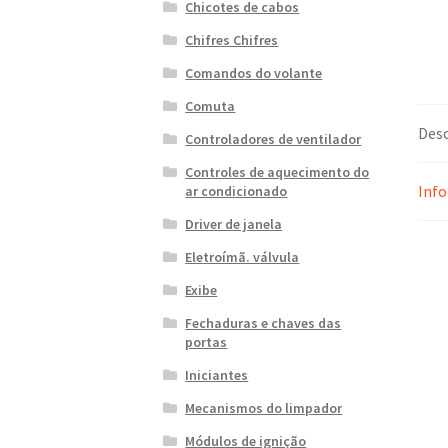
Chicotes de cabos
Chifres Chifres
Comandos do volante
Comuta
Desc
Controladores de ventilador
Controles de aquecimento do
Info
ar condicionado
Driver de janela
Eletroímã. válvula
Exibe
Fechaduras e chaves das
portas
Iniciantes
Mecanismos do limpador
Módulos de ignição