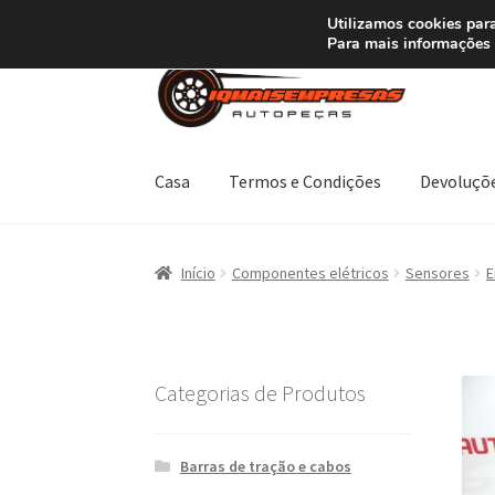
ENVIO a partir de
Utilizamos cookies para
Para mais informações 
Ir
Saltar
para
para
a
o
navegação
conteúdo
Casa
Termos e Condições
Devoluçõ
Início
Carrinho
Confira
Contato
Minha conta
Início
Componentes elétricos
Sensores
E
Termos e Condições
Transporte
Categorias de Produtos
Barras de tração e cabos