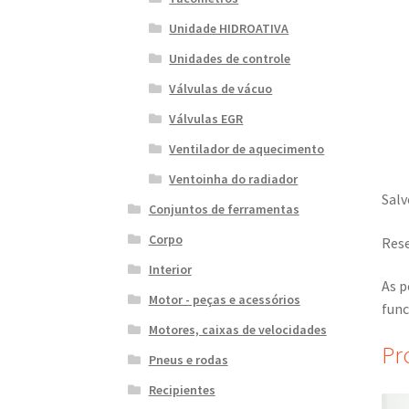
Unidade HIDROATIVA
Unidades de controle
Válvulas de vácuo
Válvulas EGR
Ventilador de aquecimento
Ventoinha do radiador
Salv
Conjuntos de ferramentas
Corpo
Rese
Interior
As p
Motor - peças e acessórios
func
Motores, caixas de velocidades
Pr
Pneus e rodas
Recipientes