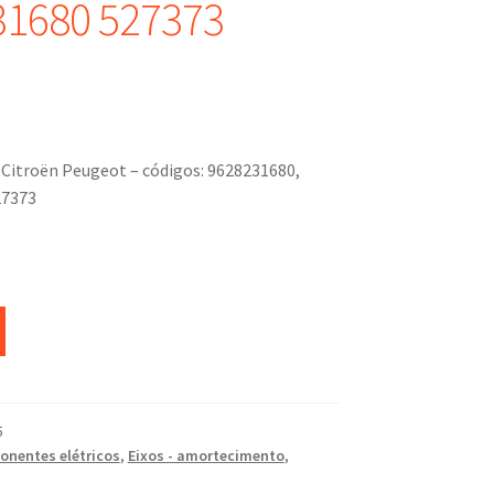
31680 527373
Citroën Peugeot – códigos: 9628231680,
27373
5
nentes elétricos
,
Eixos - amortecimento
,