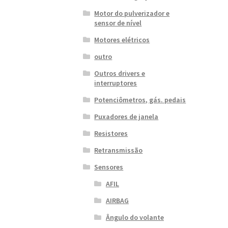
Motor do pulverizador e
sensor de nível
Motores elétricos
outro
Outros drivers e
interruptores
Potenciômetros, gás. pedais
Puxadores de janela
Resistores
Retransmissão
Sensores
AFIL
AIRBAG
Ângulo do volante