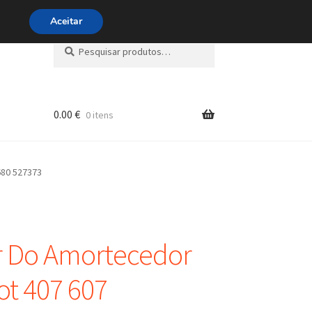
ra 800 500 626
diariamente
Aceitar
Pesquisar
Pesquisa
por:
0.00
€
0 itens
s
680 527373
r Do Amortecedor
t 407 607