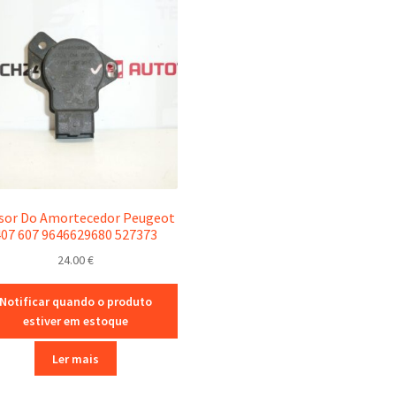
sor Do Amortecedor Peugeot
407 607 9646629680 527373
24.00
€
Notificar quando o produto
estiver em estoque
Ler mais