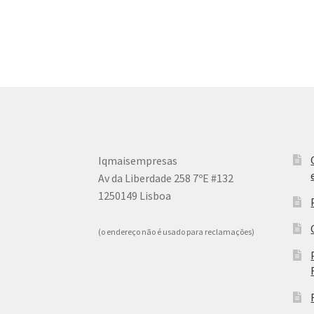
Iqmaisempresas
Av da Liberdade 258 7ºE #132
1250149 Lisboa
(o endereço não é usado para reclamações)