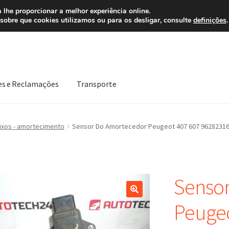
 7 EUR
Ligue pa
 lhe proporcionar a melhor experiência online.
sobre que cookies utilizamos ou para os desligar, consulte
definições
.
es e Reclamações
Transporte
Política de Privacidade
Procedimento de Reclamação
Reclamaçõe
ixos - amortecimento
Sensor Do Amortecedor Peugeot 407 607 9628231
Senso
Peugeo