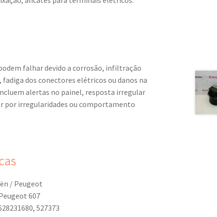
xação, alicates para terminais elétricos.
odem falhar devido a corrosão, infiltração
 fadiga dos conectores elétricos ou danos na
ncluem alertas no painel, resposta irregular
ar por irregularidades ou comportamento
cas
oën / Peugeot
 Peugeot 607
628231680, 527373