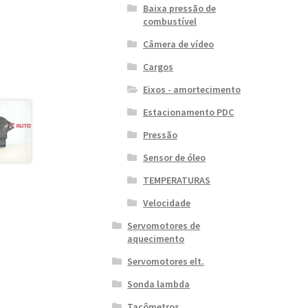
Baixa pressão de
combustível
Câmera de vídeo
Cargos
Eixos - amortecimento
Estacionamento PDC
Pressão
Sensor de óleo
TEMPERATURAS
Velocidade
Servomotores de
aquecimento
Servomotores elt.
Sonda lambda
Tacômetros