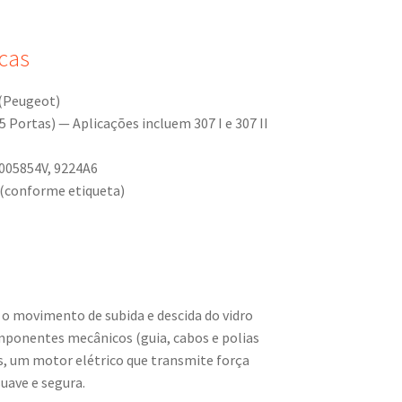
cas
 (Peugeot)
 Portas) — Aplicações incluem 307 I e 307 II
005854V, 9224A6
(conforme etiqueta)
 o movimento de subida e descida do vidro
omponentes mecânicos (guia, cabos e polias
s, um motor elétrico que transmite força
uave e segura.