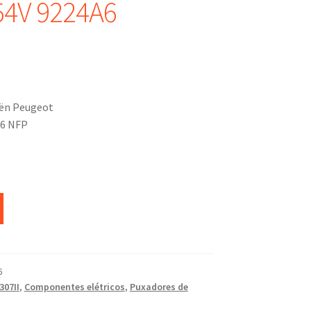
54V 9224A6
oën Peugeot
A6 NFP
6
307II
,
Componentes elétricos
,
Puxadores de