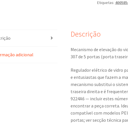
Etiquetas:
400585
Peugeot
307
4005854V
9224A6
Descrição
rição
Mecanismo de elevação do vid
rmação adicional
307 de 5 portas (porta traseir
Regulador elétrico de vidro p
e entusiastas que fazem a ma
mecanismo substitui o siste
traseira direita e é frequen
9224A6 — incluir estes númer
encontrar a peça correta. Ide
compatível com modelos PEUG
portas; ver secção técnica pa