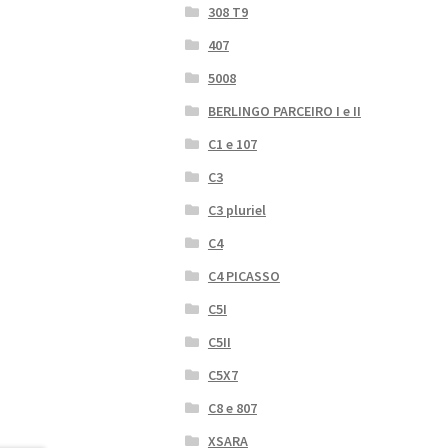
308 T9
407
5008
BERLINGO PARCEIRO I e II
C1 e 107
C3
C3 pluriel
C4
C4 PICASSO
C5I
C5II
C5X7
C8 e 807
XSARA