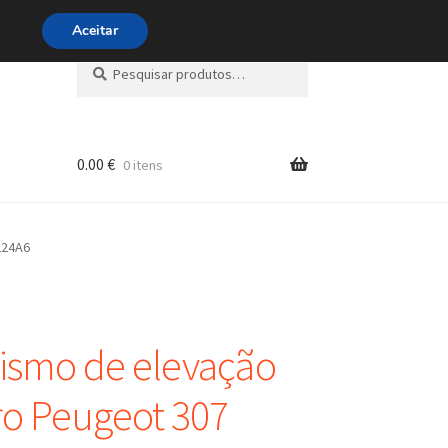
ra 800 500 626
diariamente
Aceitar
Pesquisar
Pesquisa
por:
0.00
€
0 itens
s
224A6
ismo de elevação
ro Peugeot 307