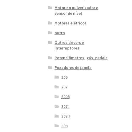
Motor do pulverizador e
sensor de nível
Motores elétricos
outro
Outros drivers e
interruptores
Potenciômetros, gás. pedais
Puxadores de janela
206
207
3008
307 I
307II
308