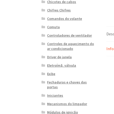
Chicotes de cabos
Chifres Chifres
Comandos do volante
Comuta
Desc
Controladores de ventilador
Controles de aquecimento do
Info
ar condicionado
Driver de janela
Eletroímã. válvula
Exibe
Fechaduras e chaves das
portas
Iniciantes
Mecanismos do limpador
Módulos de ignição