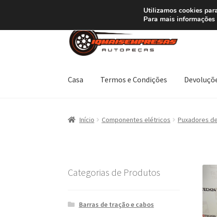
ENVIO a partir de
Utilizamos cookies para
Para mais informações 
Ir
Saltar
para
para
a
o
navegação
conteúdo
Casa
Termos e Condições
Devoluçõ
Início
Carrinho
Confira
Contato
Minha conta
Início
Componentes elétricos
Puxadores de
Termos e Condições
Transporte
Categorias de Produtos
Barras de tração e cabos