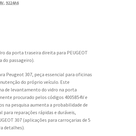
4V
,
9224A6
ro da porta traseira direita para PEUGEOT
a do passageiro).
ara Peugeot 307, peça essencial para oficinas
nutenção do próprio veículo. Este
ma de levantamento do vidro na porta
temente procurado pelos códigos 4005854V e
os na pesquisa aumenta a probabilidade de
al para reparações rápidas e duráveis,
EOT 307 (aplicações para carroçarias de 5
ra detalhes).