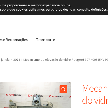
 7 EUR
Ligue pa
 lhe proporcionar a melhor experiência online.
sobre que cookies utilizamos ou para os desligar, consulte
definições
.
es e Reclamações
Transporte
Política de Privacidade
Procedimento de Reclamação
Reclamaçõe
 janela
307 I
Mecanismo de elevação do vidro Peugeot 307 4005854V 9
Mecan
do vid