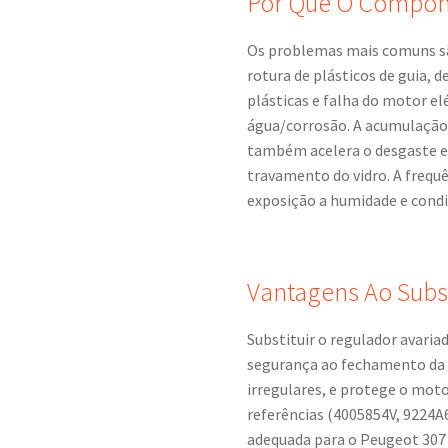
Por Que O Compon
Os problemas mais comuns sã
rotura de plásticos de guia,
plásticas e falha do motor el
água/corrosão. A acumulação d
também acelera o desgaste e
travamento do vidro. A frequê
exposição a humidade e cond
Vantagens Ao Subst
Substituir o regulador avari
segurança ao fechamento da 
irregulares, e protege o moto
referências (4005854V, 9224A6)
adequada para o Peugeot 307 