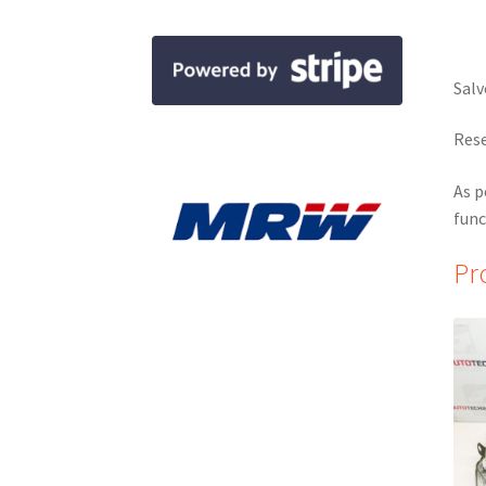
Salv
Rese
As p
func
Pr