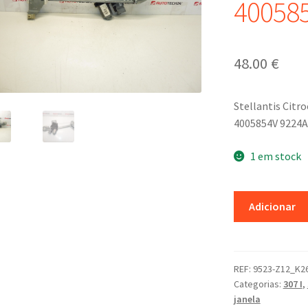
40058
48.00
€
Stellantis Citr
4005854V 9224
1 em stock
Quantidade
Adicionar
de
Mecanismo
de
elevação
REF:
9523-Z12_K2
Categorias:
307 I
,
do
janela
vidro