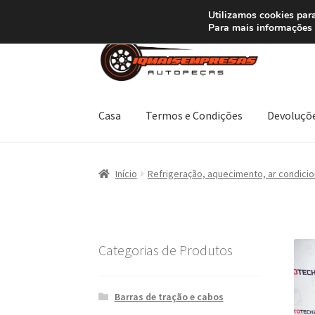
ENVIO a partir de
Utilizamos cookies para
Para mais informações 
Ir
Saltar
para
para
a
o
navegação
conteúdo
Casa
Termos e Condições
Devoluçõ
Início
Carrinho
Confira
Contato
Minha conta
Início
Refrigeração, aquecimento, ar condici
Termos e Condições
Transporte
Categorias de Produtos
Barras de tração e cabos