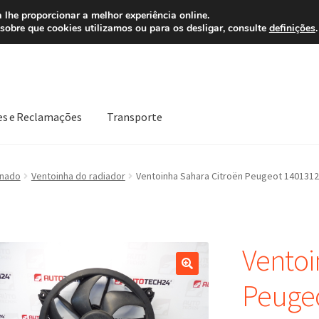
 7 EUR
Ligue pa
 lhe proporcionar a melhor experiência online.
sobre que cookies utilizamos ou para os desligar, consulte
definições
.
es e Reclamações
Transporte
Política de Privacidade
Procedimento de Reclamação
Reclamaçõe
onado
Ventoinha do radiador
Ventoinha Sahara Citroën Peugeot 140131
Ventoi
Peuge