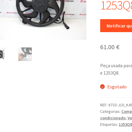
1253Q
Notificar q
61.00
€
Peça usada para
e 1253Q8.
Esgotado
REF:
8733-J10_K4
Categorias:
Compo
condicionado
,
Ve
Etiquetas:
1253Q8