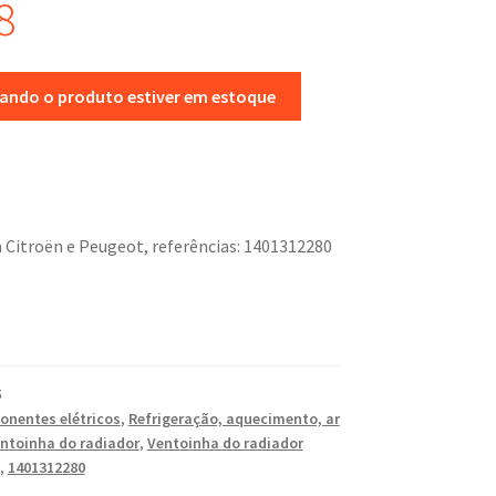
8
uando o produto estiver em estoque
 Citroën e Peugeot, referências: 1401312280
5
nentes elétricos
,
Refrigeração, aquecimento, ar
ntoinha do radiador
,
Ventoinha do radiador
,
1401312280