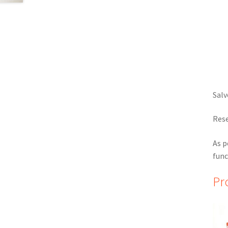
Salv
Rese
As p
func
Pr