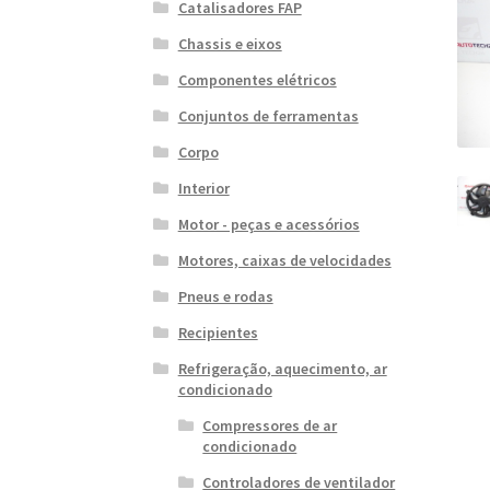
Catalisadores FAP
Chassis e eixos
Componentes elétricos
Conjuntos de ferramentas
Corpo
Interior
Motor - peças e acessórios
Motores, caixas de velocidades
Pneus e rodas
Recipientes
Refrigeração, aquecimento, ar
condicionado
Compressores de ar
condicionado
Controladores de ventilador