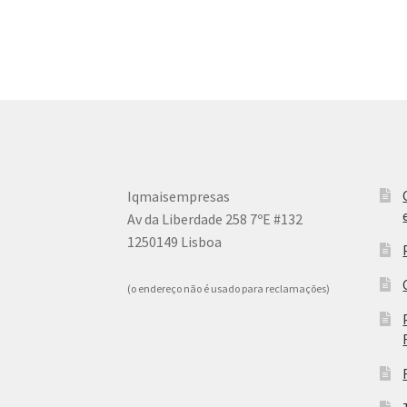
Iqmaisempresas
Av da Liberdade 258 7ºE #132
1250149 Lisboa
(o endereço não é usado para reclamações)