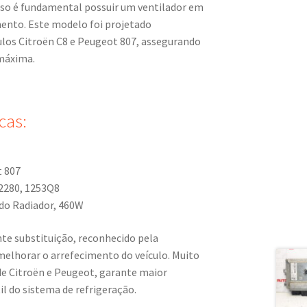
sso é fundamental possuir um ventilador em
ento. Este modelo foi projetado
ulos Citroën C8 e Peugeot 807, assegurando
 máxima.
cas:
t 807
2280, 1253Q8
do Radiador, 460W
nte substituição, reconhecido pela
 melhorar o arrefecimento do veículo. Muito
de Citroën e Peugeot, garante maior
til do sistema de refrigeração.