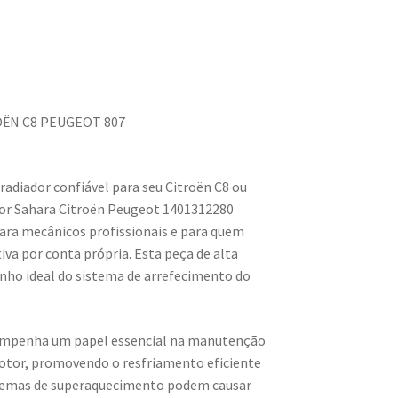
ROËN C8 PEUGEOT 807
radiador confiável para seu Citroën C8 ou
or Sahara Citroën Peugeot 1401312280
para mecânicos profissionais e para quem
a por conta própria. Esta peça de alta
nho ideal do sistema de arrefecimento do
sempenha um papel essencial na manutenção
otor, promovendo o resfriamento eficiente
oblemas de superaquecimento podem causar