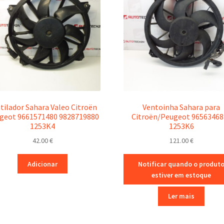
tilador Sahara Valeo Citroën
Ventoinha Sahara para
geot 9661571480 9828719880
Citroën/Peugeot 96563468
1253K4
1253K6
42.00
€
121.00
€
Adicionar
Notificar quando o produt
estiver em estoque
Ler mais