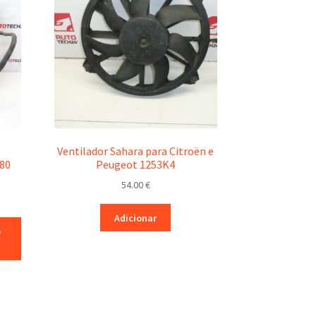
Ventilador Sahara para Citroën e
80
Peugeot 1253K4
54.00
€
Adicionar
o