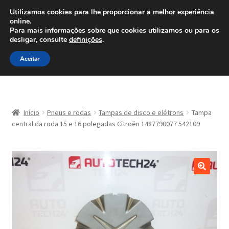
ENVIO a partir de 7 EUR
Utilizamos cookies para lhe proporcionar a melhor experiência
online.
Ligue para 800 500 626
Para mais informações sobre que cookies utilizamos ou para os
diariamente
desligar, consulte
definições
.
Ir
Saltar
Menu
Aceitar
para
para
a
o
navegação
conteúdo
Início
Início
Pneus e rodas
Tampas de disco e elétrons
Tampa
Carrinho
central da roda 15 e 16 polegadas Citroën 1487790077 542109
Confira
Contato
Minha conta
Política de Privacidade