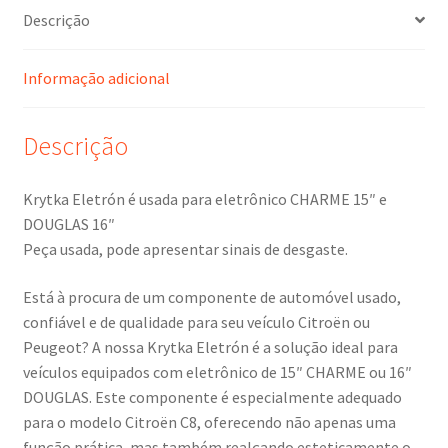
polegadas
Descrição
Citroën
1487790077
542109
Informação adicional
Descrição
Krytka Eletrón é usada para eletrônico CHARME 15″ e
DOUGLAS 16″
Peça usada, pode apresentar sinais de desgaste.
Está à procura de um componente de automóvel usado,
confiável e de qualidade para seu veículo Citroën ou
Peugeot? A nossa Krytka Eletrón é a solução ideal para
veículos equipados com eletrônico de 15″ CHARME ou 16″
DOUGLAS. Este componente é especialmente adequado
para o modelo Citroën C8, oferecendo não apenas uma
função prática, mas também realçando esteticamente o