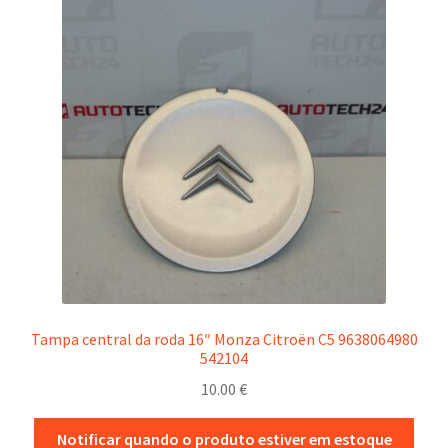
Tampa central da roda 16″ Monza Citroën C5 9638064980
542104
10.00
€
Notificar quando o produto estiver em estoque