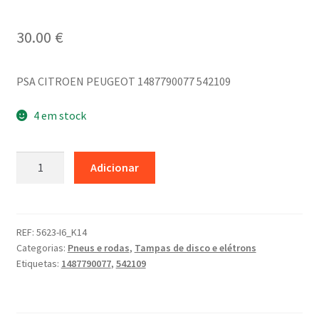
30.00
€
PSA CITROEN PEUGEOT 1487790077 542109
4 em stock
Quantidade
Adicionar
de
Tampa
central
da
REF:
5623-I6_K14
Categorias:
Pneus e rodas
,
Tampas de disco e elétrons
roda
Etiquetas:
1487790077
,
542109
15
e
16